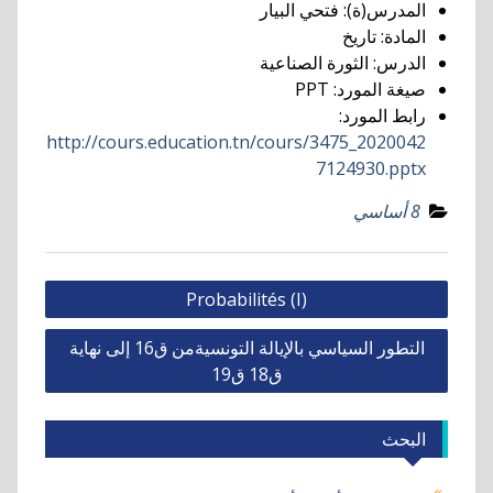
المدرس(ة):
فتحي البيار
المادة:
تاريخ
الدرس:
الثورة الصناعية
صيغة المورد:
PPT
رابط المورد:
http://cours.education.tn/cours/3475_2020042
7124930.pptx
8 أساسي
تصفّح
Probabilités (I)
المقالات
التطور السياسي بالإيالة التونسيةمن ق16 إلى نهاية
ق18 ق19
البحث